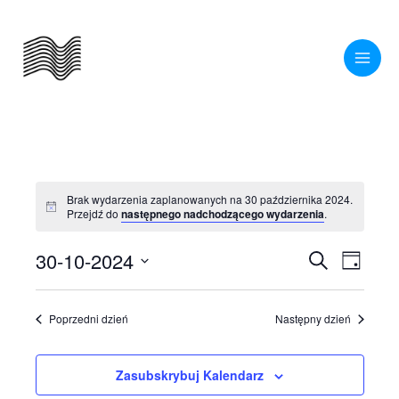
Przejdź
do
treści
Brak wydarzenia zaplanowanych na 30 października 2024.
Powiadomienie
Przejdź do
następnego nadchodzącego wydarzenia
.
30-10-2024
Wydarzenia
Wydarze
Szukaj
Dzień
Nawigacja
Widoki
Wybierz
po
nawigac
datę.
Poprzedni dzień
Następny dzień
wyszukiwaniu
i
Zasubskrybuj Kalendarz
widokach