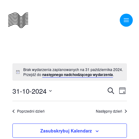
Przejdź
do
treści
Brak wydarzenia zaplanowanych na 31 października 2024.
Powiadomienie
Przejdź do
następnego nadchodzącego wydarzenia
.
31-10-2024
Wydarzenia
Wydarze
Szukaj
Dzień
Nawigacja
Widoki
Wybierz
po
nawigac
datę.
Poprzedni dzień
Następny dzień
wyszukiwaniu
i
Zasubskrybuj Kalendarz
widokach