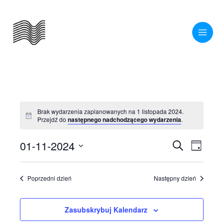
Przejdź
do
treści
Brak wydarzenia zaplanowanych na 1 listopada 2024.
Powiadomienie
Przejdź do
następnego nadchodzącego wydarzenia
.
01-11-2024
Wydarzenia
Wydarze
Szukaj
Dzień
Nawigacja
Widoki
Wybierz
po
nawigac
datę.
Poprzedni dzień
Następny dzień
wyszukiwaniu
i
Zasubskrybuj Kalendarz
widokach