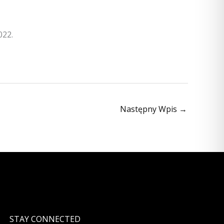
022.
Następny Wpis
→
STAY CONNECTED