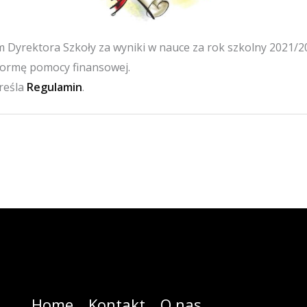
Dyrektora Szkoły za wyniki w nauce za rok szkolny 2021/2
formę pomocy finansowej.
reśla
Regulamin
.
Home
Kontakt
O nas