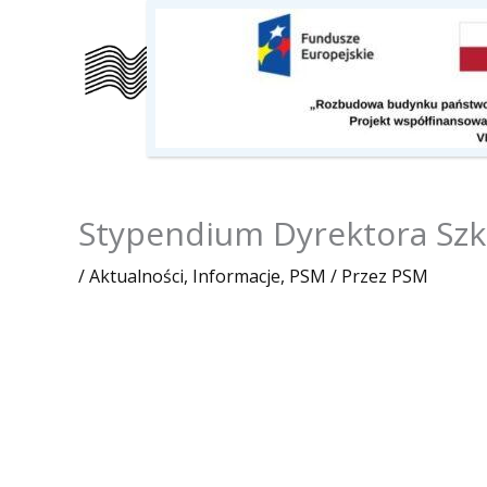
Przejdź
do
Szkoła
Kalendarz
O nas
treści
Stypendium Dyrektora Szko
/
Aktualności
,
Informacje
,
PSM
/ Przez
PSM