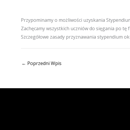
Przypominamy o możliwości uzyskania Stypendium 
Zachęcamy wszystkich uczniów do sięgania po tę 
Szczegółowe zasady przyznawania stypendium ok
←
Poprzedni Wpis