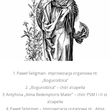
1. Paweł Seligman- improwizacja organowa nt.
„Bogurodzica”
2. „Bogurodzica” – chór a’capella
3. Antyfona „Alma Redemptoris Mater” – chór PSM I i II st.
a’capella
4. Paweł Seligman – Improwizacja organowa nt. „Alma