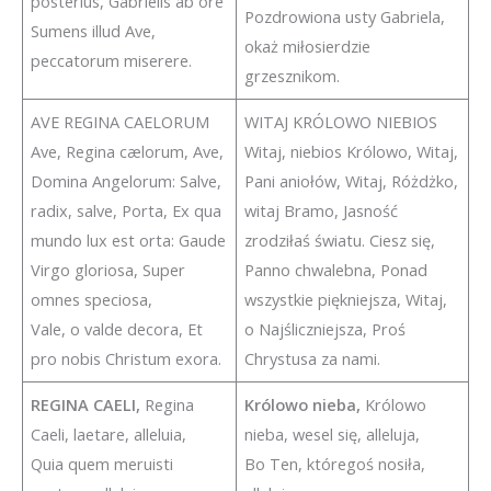
posterius, Gabrielis ab ore
Pozdrowiona usty Gabriela,
Sumens illud Ave,
okaż miłosierdzie
peccatorum miserere.
grzesznikom.
AVE REGINA CAELORUM
WITAJ KRÓLOWO NIEBIOS
Ave, Regina cælorum, Ave,
Witaj, niebios Królowo, Witaj,
Domina Angelorum: Salve,
Pani aniołów, Witaj, Różdżko,
radix, salve, Porta, Ex qua
witaj Bramo, Jasność
mundo lux est orta: Gaude
zrodziłaś światu. Ciesz się,
Virgo gloriosa, Super
Panno chwalebna, Ponad
omnes speciosa,
wszystkie piękniejsza, Witaj,
Vale, o valde decora, Et
o Najśliczniejsza, Proś
pro nobis Christum exora.
Chrystusa za nami.
REGINA CAELI,
Regina
Królowo nieba,
Królowo
Caeli, laetare, alleluia,
nieba, wesel się, alleluja,
Quia quem meruisti
Bo Ten, któregoś nosiła,