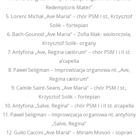
Redemptoris Mater”
5. Lorenc Michał „Ave Maria” – chór PSM I st., Krzysztof
Solik – fortepian
6. Bach-Gounod „Ave Maria” – Zofia Kłak- wiolonczela,
Krzysztof Solik- organy
7. Antyfona „Ave, Regína cælórum” – chór PSM I i II st.
a’capella
8. Paweł Seligman – Improwizacja organowa nt. „Ave,
Regina cælorum”
9. Camile Saint-Seans „Ave Maria” – chór PSM I st.,
Krzysztof Solik – fortepian
10. Antyfona „Salve, Regína” – chór PSM I i II st. a’capella
11. Paweł Seligman – Improwizacja organowa nt. antyfony
„Salve, Regina”
12. Gulio Caccini „Ave Maria” – Miriam Mosoń – sopran