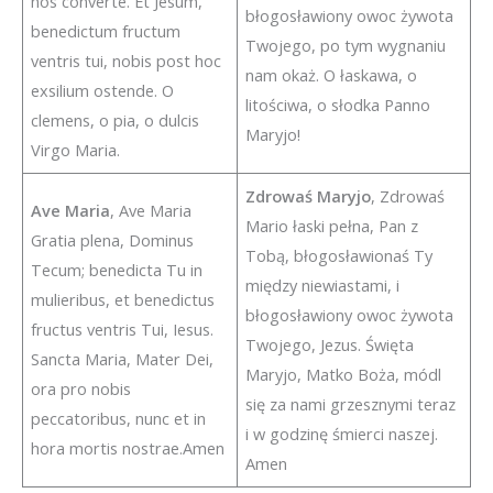
nos converte. Et Jesum,
błogosławiony owoc żywota
benedictum fructum
Twojego, po tym wygnaniu
ventris tui, nobis post hoc
nam okaż. O łaskawa, o
exsilium ostende. O
litościwa, o słodka Panno
clemens, o pia, o dulcis
Maryjo!
Virgo Maria.
Zdrowaś Maryjo
, Zdrowaś
Ave Maria
, Ave Maria
Mario łaski pełna, Pan z
Gratia plena, Dominus
Tobą, błogosławionaś Ty
Tecum; benedicta Tu in
między niewiastami, i
mulieribus, et benedictus
błogosławiony owoc żywota
fructus ventris Tui, Iesus.
Twojego, Jezus. Święta
Sancta Maria, Mater Dei,
Maryjo, Matko Boża, módl
ora pro nobis
się za nami grzesznymi teraz
peccatoribus, nunc et in
i w godzinę śmierci naszej.
hora mortis nostrae.Amen
Amen