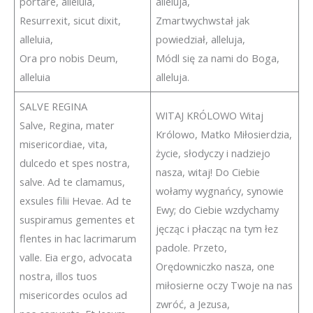
portare, alleluia,
alleluja,
Resurrexit, sicut dixit,
Zmartwychwstał jak
alleluia,
powiedział, alleluja,
Ora pro nobis Deum,
Módl się za nami do Boga,
alleluia
alleluja.
SALVE REGINA
WITAJ KRÓLOWO Witaj
Salve, Regina, mater
Królowo, Matko Miłosierdzia,
misericordiae, vita,
życie, słodyczy i nadziejo
dulcedo et spes nostra,
nasza, witaj! Do Ciebie
salve. Ad te clamamus,
wołamy wygnańcy, synowie
exsules filii Hevae. Ad te
Ewy; do Ciebie wzdychamy
suspiramus gementes et
jęcząc i płacząc na tym łez
flentes in hac lacrimarum
padole. Przeto,
valle. Eia ergo, advocata
Orędowniczko nasza, one
nostra, illos tuos
miłosierne oczy Twoje na nas
misericordes oculos ad
zwróć, a Jezusa,