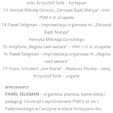
solo, Krzysztof Solik – fortepian
13. Henryk Mikołaj Górecki „Zdrowaś Bądź Maryja”- chór
PSM II st. a’capella
14. Paweł Seligman – Improwizacja organowa nt. „Zdrowaś
Bądź Maryja”
Henryka Mikołaja Góreckiego
15. Antyfona „Regina caeli laetare” – chór I i II st. a’capella
16. Paweł Seligman – Improwizacja organowa nt. „Regina
caeli laetare”
17. Franz. Schubert „Ave Maria” – Mateusz Plonka – obój,
Krzysztof Solik – organy
WYKONAWCY
PAWEŁ SELIGMAN
– organista, pianista, kameralista i
pedagog. Ukończył z wyróżnieniem PSM II st. im. I.
Paderewskiego w Cieszynie w klasie fortepianu doc.