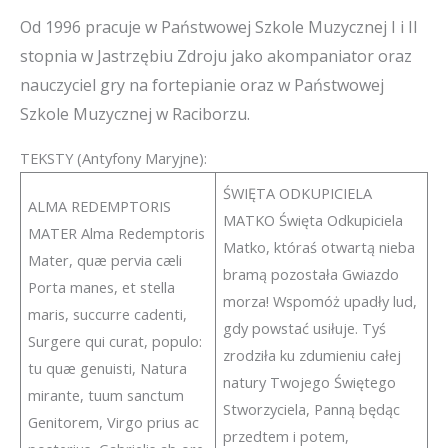
Od 1996 pracuje w Państwowej Szkole Muzycznej I i II
stopnia w Jastrzębiu Zdroju jako akompaniator oraz
nauczyciel gry na fortepianie oraz w Państwowej
Szkole Muzycznej w Raciborzu.
TEKSTY (Antyfony Maryjne):
ŚWIĘTA ODKUPICIELA
ALMA REDEMPTORIS
MATKO Święta Odkupiciela
MATER Alma Redemptoris
Matko, któraś otwartą nieba
Mater, quæ pervia cæli
bramą pozostała Gwiazdo
Porta manes, et stella
morza! Wspomóż upadły lud,
maris, succurre cadenti,
gdy powstać usiłuje. Tyś
Surgere qui curat, populo:
zrodziła ku zdumieniu całej
tu quæ genuisti, Natura
natury Twojego Świętego
mirante, tuum sanctum
Stworzyciela, Panną będąc
Genitorem, Virgo prius ac
przedtem i potem,