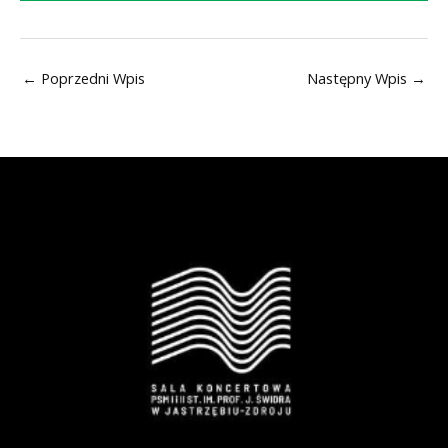
←
Poprzedni Wpis
Następny Wpis
→