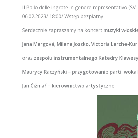
Il Ballo delle ingrate in genere representativo (SV
06.02.2023/ 18:00/ Wstęp bezpłatny
Serdecznie zapraszamy na koncert
muzyki włoski
Jana Margová, Milena Joszko, Victoria Lerche-K
oraz
zespołu instrumentalnego Katedry Klawes
Maurycy Raczyński – przygotowanie partii woka
Jan Čižmář – kierownictwo artystyczne