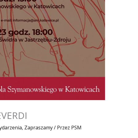
EVERDI
ydarzenia
,
Zapraszamy
/ Przez
PSM