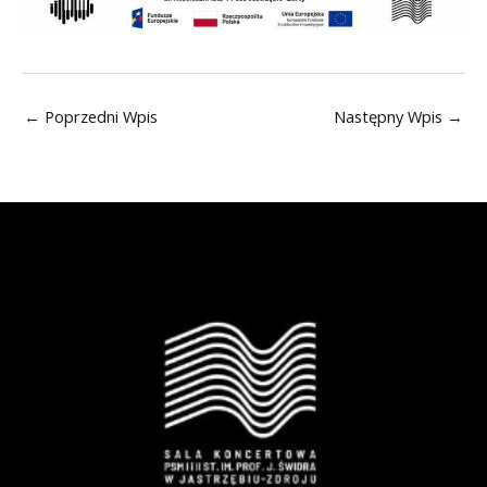
←
Poprzedni Wpis
Następny Wpis
→