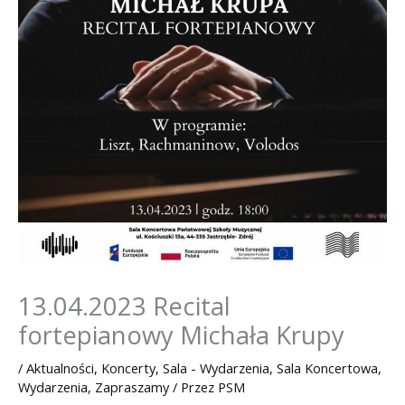
13.04.2023 Recital
fortepianowy Michała Krupy
/
Aktualności
,
Koncerty
,
Sala - Wydarzenia
,
Sala Koncertowa
,
Wydarzenia
,
Zapraszamy
/ Przez
PSM