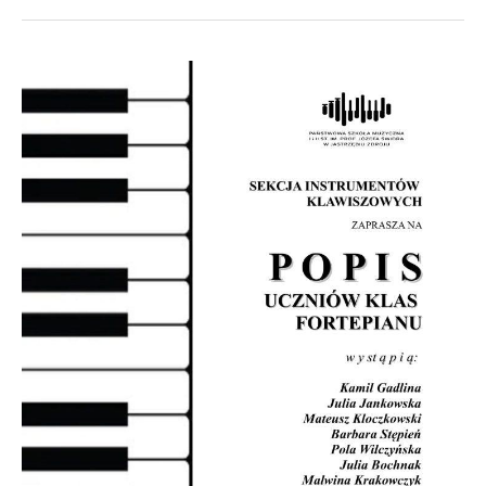
klas
skrzypiec