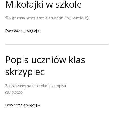
Mikołajki w szkole
🎅6 grudnia naszą szkołę odwiedził Św. Mikołaj 🙂
Mikołajki
Dowiedz się więcej »
w
szkole
Popis uczniów klas
skrzypiec
Zapraszamy na fotorelację z popisu.
08.12.2022
Popis
Dowiedz się więcej »
uczniów