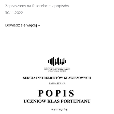
oraz
Zapraszamy na fotorelację z popisów.
recital
30.11.2022
nauczycieli.
Popisy
Dowiedz się więcej »
klas
wiolonczeli