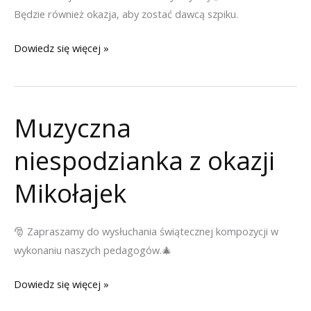
Będzie również okazja, aby zostać dawcą szpiku.
Koncert
Dowiedz się więcej »
charytatywny
–
Dajmy
Muzyczna
Każdemu
Małą
niespodzianka z okazji
Szansę
Mikołajek
🎅 Zapraszamy do wysłuchania świątecznej kompozycji w
wykonaniu naszych pedagogów.🎄
Muzyczna
Dowiedz się więcej »
niespodzianka