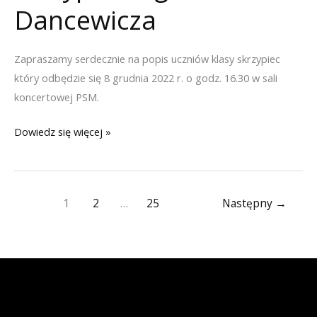
Dancewicza
Zapraszamy serdecznie na popis uczniów klasy skrzypiec
który odbędzie się 8 grudnia 2022 r. o godz. 16.30 w sali
koncertowej PSM.
Popis
Dowiedz się więcej »
uczniów
klasy
skrzypiec
1
2
…
25
Następny
→
mgra
Dawida
Dancewicza