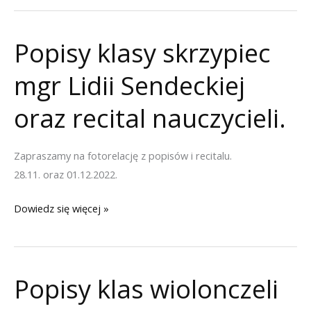
z
okazji
Popisy klasy skrzypiec
Mikołajek
mgr Lidii Sendeckiej
oraz recital nauczycieli.
Zapraszamy na fotorelację z popisów i recitalu.
28.11. oraz 01.12.2022.
Popisy
Dowiedz się więcej »
klasy
skrzypiec
mgr
Popisy klas wiolonczeli
Lidii
Sendeckiej