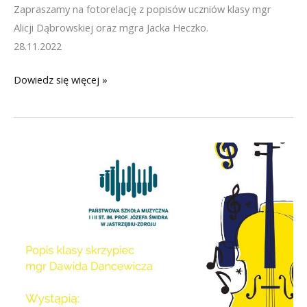
Zapraszamy na fotorelację z popisów uczniów klasy mgr
Alicji Dąbrowskiej oraz mgra Jacka Heczko.
28.11.2022
Popis
Dowiedz się więcej »
uczniów
klas
skrzypiec