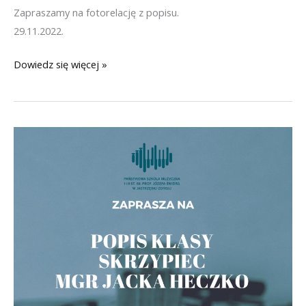
Zapraszamy na fotorelację z popisu.
29.11.2022.
Popis
Dowiedz się więcej »
uczniów
klas
fortepianu