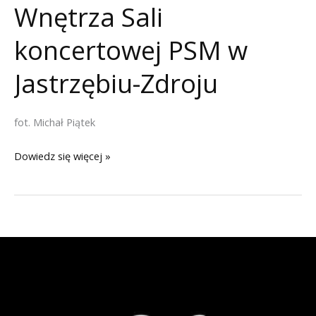
Wnętrza Sali
koncertowej PSM w
Jastrzębiu-Zdroju
fot. Michał Piątek
Wnętrza
Dowiedz się więcej »
Sali
koncertowej
PSM
w
Jastrzębiu-
Zdroju