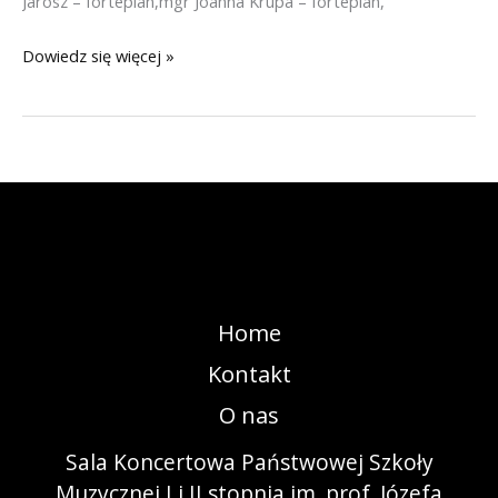
Jarosz – fortepian,mgr Joanna Krupa – fortepian,
Dyrekcja
Dowiedz się więcej »
i
nauczyciele
Home
Kontakt
O nas
Sala Koncertowa Państwowej Szkoły
Muzycznej I i II stopnia im. prof. Józefa