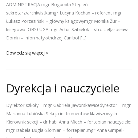
ADMINISTRACJA mgr Bogumiła Stępień –
sekretarz/archiwistkamgr Lucyna Kochan – referent mgr
Łukasz Porzeziński – główny księgowymgr Monika Żur –
księgowa OBSŁUGA mgr Artur Szibielok – stroicielJarosław
Domin – informatykAndrzej Caniboł […]
Administracja
Dowiedz się więcej »
i
obsługa
Dyrekcja i nauczyciele
Dyrektor szkoły – mgr Gabriela JaworskaWicedyrektor – mgr
Marianna Lubińska Sekcja instrumentów klawiszowych
Kierownik sekcji – dr hab. Anna Miech – fortepian nauczyciele:
mgr Izabela Bugla-Słomian – fortepian,mgr Anna Gimpel-