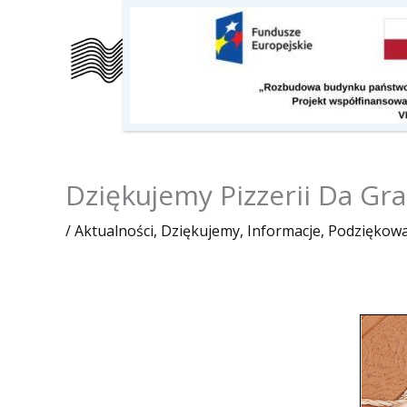
Przejdź
do
Szkoła
Kalendarz
O nas
treści
Dziękujemy Pizzerii Da Gr
/
Aktualności
,
Dziękujemy
,
Informacje
,
Podziękowa