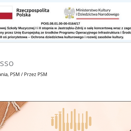
Kontakt
Do pobrania
asso
nia
,
PSM
/ Przez
PSM