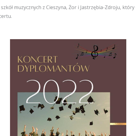
szkół muzycznych z Cieszyna, Żor i Jastrzębia-Zdroju, który
ertu.