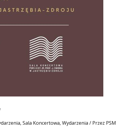
W
ydarzenia
,
Sala Koncertowa
,
Wydarzenia
/ Przez
PSM