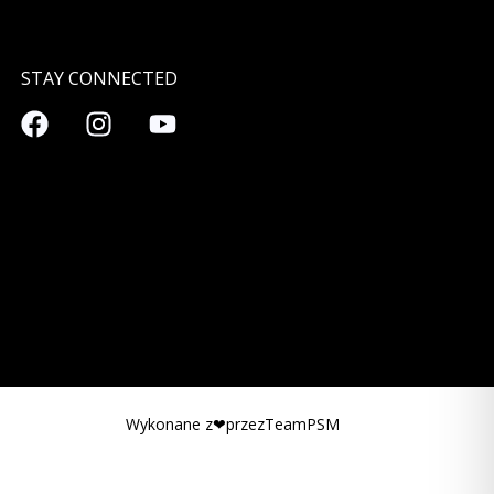
STAY CONNECTED
Wykonane z❤przezTeamPSM