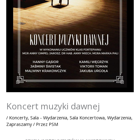
Koncert muzyki dawnej
/
Koncerty
,
Sala - Wydarzenia
,
Sala Koncertowa
,
Wydarzenia
,
Zapraszamy
/ Przez
PSM