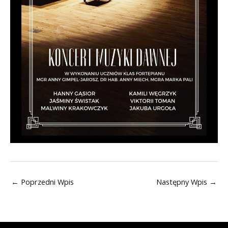
←
Poprzedni Wpis
Następny Wpis
→