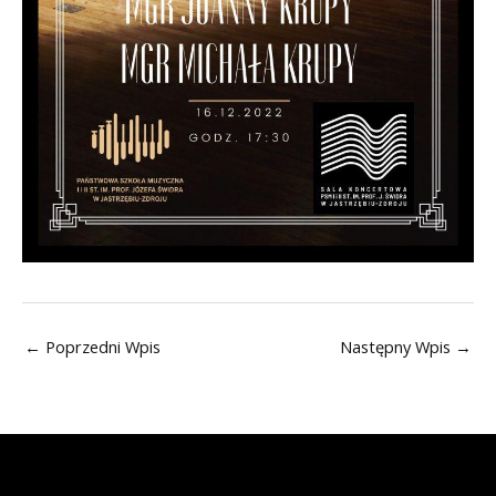
←
Poprzedni Wpis
Następny Wpis
→