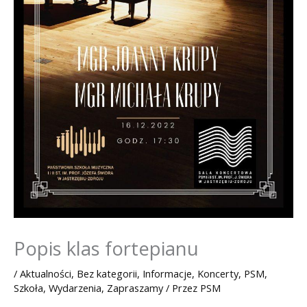
Popis klas fortepianu
/
Aktualności
,
Bez kategorii
,
Informacje
,
Koncerty
,
PSM
,
Szkoła
,
Wydarzenia
,
Zapraszamy
/ Przez
PSM