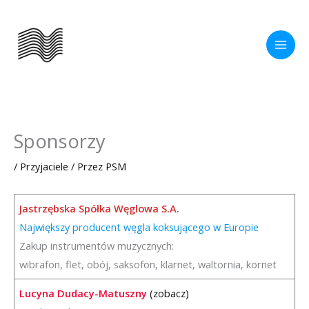
Przejdź
do
treści
Sponsorzy
/
Przyjaciele
/ Przez
PSM
Jastrzębska Spółka Węglowa S.A.
Największy producent węgla koksującego w Europie
Zakup instrumentów muzycznych:
wibrafon, flet, obój, saksofon, klarnet, waltornia, kornet
Lucyna Dudacy-Matuszny
(zobacz)