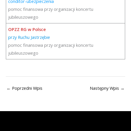
conditor-ubezpieczenia
pomoc finansowa przy organizacji koncertu
jubileuszowego
OPZZ RG w Polsce
przy Ruchu Jastrzębie
pomoc finansowa przy organizacji koncertu
jubileuszowego
←
Poprzedni Wpis
Następny Wpis
→