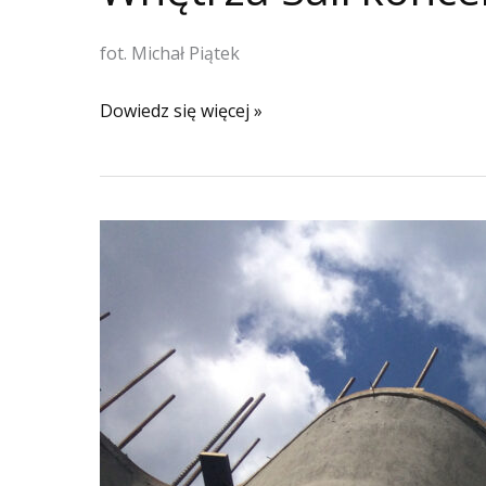
fot. Michał Piątek
Wnętrza
Dowiedz się więcej »
Sali
koncertowej
PSM
w
Jastrzębiu-
Zdroju