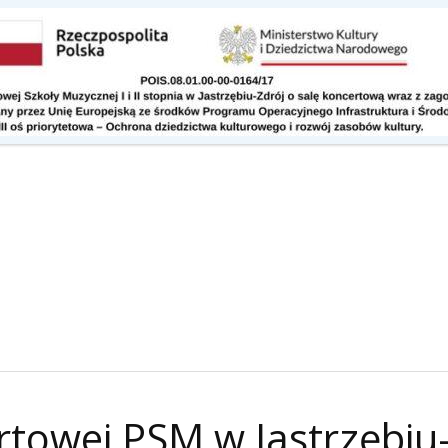
Kontakt
Do pobrania
rtowej PSM w Jastrzębiu