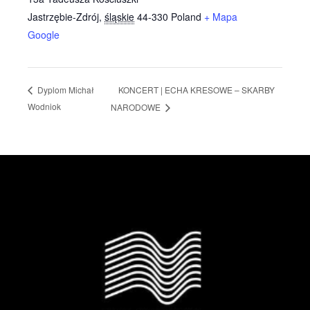
Jastrzębie-Zdrój
,
śląskie
44-330
Poland
+ Mapa
Google
KONCERT | ECHA KRESOWE – SKARBY
Dyplom Michał
Wodniok
NARODOWE