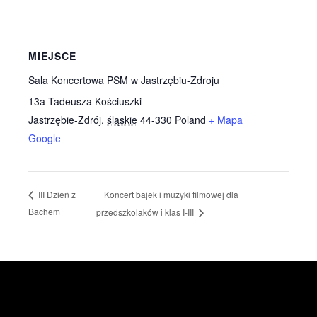
MIEJSCE
Sala Koncertowa PSM w Jastrzębiu-Zdroju
13a Tadeusza Kościuszki
Jastrzębie-Zdrój
,
śląskie
44-330
Poland
+ Mapa
Google
Koncert bajek i muzyki filmowej dla
III Dzień z
Bachem
przedszkolaków i klas I-III