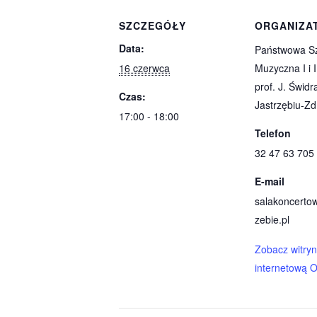
SZCZEGÓŁY
ORGANIZA
Data:
Państwowa S
16 czerwca
Muzyczna I i I
prof. J. Świdr
Czas:
Jastrzębiu-Zd
17:00 - 18:00
Telefon
32 47 63 705
E-mail
salakoncerto
zebie.pl
Zobacz witry
internetową O