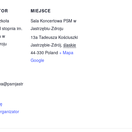
TOR
MIEJSCE
zkoła
Sala Koncertowa PSM w
I stopnia im.
Jastrzębiu-Zdroju
a w
13a Tadeusza Kościuszki
roju
Jastrzębie-Zdrój
,
śląskie
44-330
Poland
+ Mapa
Google
wa@psmjastr
nę
rganizator