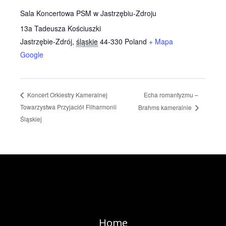
Sala Koncertowa PSM w Jastrzębiu-Zdroju
13a Tadeusza Kościuszki
Jastrzębie-Zdrój
,
śląskie
44-330
Poland
+ Mapa
Google
Echa romantyzmu –
Koncert Orkiestry Kameralnej
Towarzystwa Przyjaciół Filharmonii
Brahms kameralnie
Śląskiej
Home