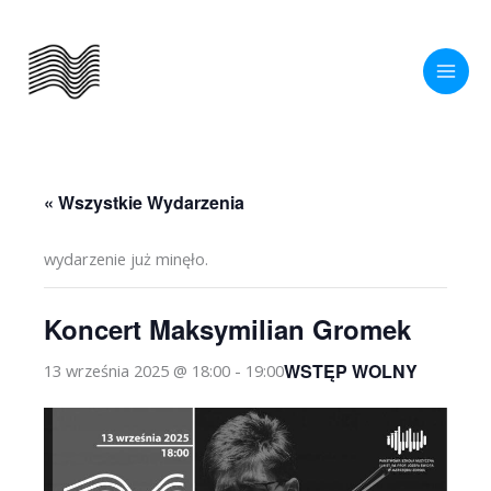
Przejdź
do
treści
« Wszystkie Wydarzenia
wydarzenie już minęło.
Koncert Maksymilian Gromek
WSTĘP WOLNY
13 września 2025 @ 18:00
-
19:00