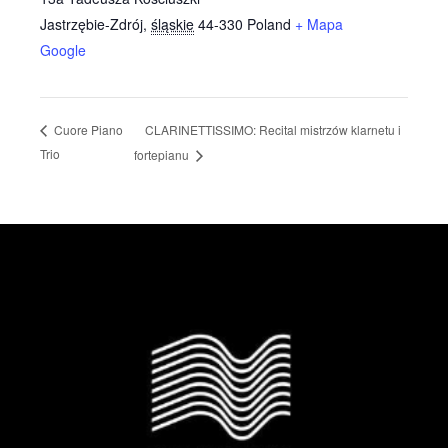
Jastrzębie-Zdrój
,
śląskie
44-330
Poland
+ Mapa
Google
CLARINETTISSIMO: Recital mistrzów klarnetu i
Cuore Piano
Trio
fortepianu