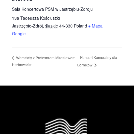
Sala Koncertowa PSM w Jastrzębiu-Zdroju
13a Tadeusza Kościuszki
Jastrzębie-Zdrój
,
śląskie
44-330
Poland
+ Mapa
Google
Koncert Kameralny dla
Warsztaty z Profesorem Mirosławem
Herbowskim
Górników