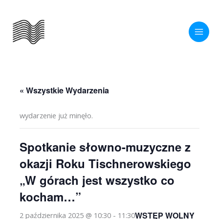
Przejdź
do
treści
« Wszystkie Wydarzenia
wydarzenie już minęło.
Spotkanie słowno-muzyczne z
okazji Roku Tischnerowskiego
„W górach jest wszystko co
kocham…”
WSTĘP WOLNY
2 października 2025 @ 10:30
-
11:30