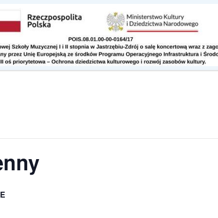
Kontakt
Do pobrania
enny
E