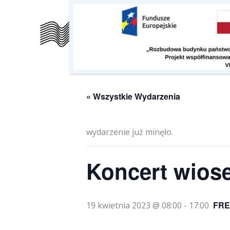
Przejdź
do
Szkoła
Kalendarz
O nas
treści
« Wszystkie Wydarzenia
wydarzenie już minęło.
Koncert wios
FRE
19 kwietnia 2023 @ 08:00
-
17:00