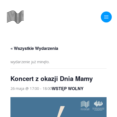
Przejdź
do
treści
« Wszystkie Wydarzenia
wydarzenie już minęło.
Koncert z okazji Dnia Mamy
WSTĘP WOLNY
26 maja @ 17:00
-
18:00