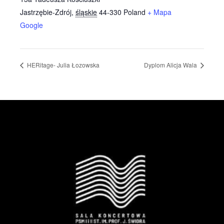
Jastrzębie-Zdrój
,
śląskie
44-330
Poland
+ Mapa
Google
HERitage- Julia Łozowska
Dyplom Alicja Wala