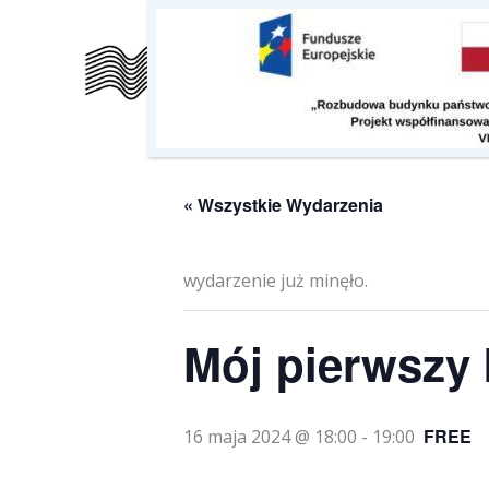
Przejdź
do
Szkoła
Kalendarz
O nas
treści
« Wszystkie Wydarzenia
wydarzenie już minęło.
Mój pierwszy 
FREE
16 maja 2024 @ 18:00
-
19:00