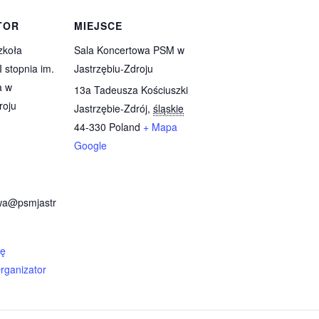
TOR
MIEJSCE
zkoła
Sala Koncertowa PSM w
I stopnia im.
Jastrzębiu-Zdroju
a w
13a Tadeusza Kościuszki
roju
Jastrzębie-Zdrój
,
śląskie
44-330
Poland
+ Mapa
Google
wa@psmjastr
nę
rganizator