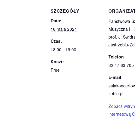
SZCZEGÓŁY
ORGANIZA
Data:
Państwowa S
16 maja 2024
Muzyczna I i I
prof. J. Świdr
Czas:
Jastrzębiu-Zd
18:00 - 19:00
Telefon
Koszt:
32 47 63 705
Free
E-mail
salakoncerto
zebie.pl
Zobacz witry
internetową O