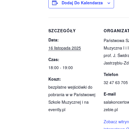
Dodaj Do Kalendarza
SZCZEGÓŁY
ORGANIZA
Data:
Państwowa S
16 listopada 2025
Muzyczna I i I
prof. J. Świdr
Czas:
Jastrzębiu-Zd
18:00 - 19:00
Telefon
Koszt:
32 47 63 705
bezpłatne wejściówki do
E-mail
pobrania w w Państwowej
Szkole Muzycznej i na
salakoncerto
evently.pl
zebie.pl
Zobacz witry