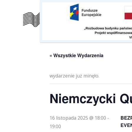
Przejdź
do
Szkoła
Kalendarz
O nas
treści
« Wszystkie Wydarzenia
wydarzenie już minęło.
Niemczycki Qu
BEZ
16 listopada 2025 @ 18:00
-
EVE
19:00