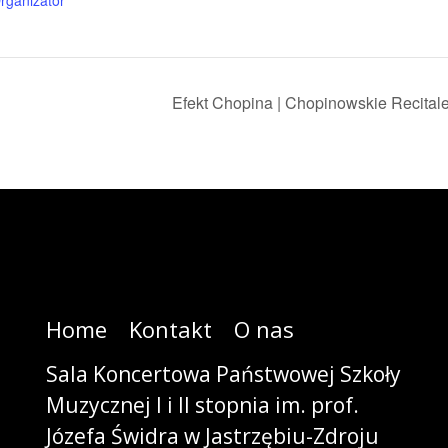
rganizator
Efekt Chopina | Chopinowskie Recital
Home
Kontakt
O nas
Sala Koncertowa Państwowej Szkoły
Muzycznej I i II stopnia im. prof.
Józefa Świdra w Jastrzębiu-Zdroju