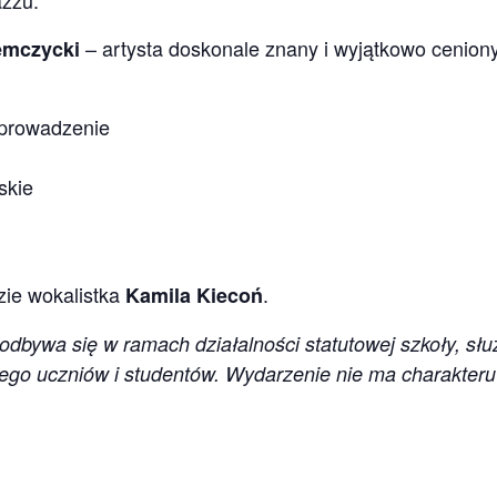
azzu.
– artysta doskonale znany i wyjątkowo cenion
emczycki
 prowadzenie
skie
ie wokalistka
.
Kamila Kiecoń
odbywa się w ramach działalności statutowej szkoły, słu
nego uczniów i studentów. Wydarzenie nie ma charakteru