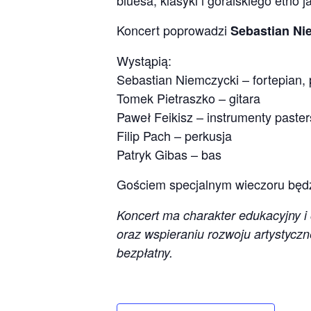
bluesa, klasyki i góralskiego etno j
Koncert poprowadzi
Sebastian Ni
Wystąpią:
Sebastian Niemczycki – fortepian,
Tomek Pietraszko – gitara
Paweł Feikisz – instrumenty paster
Filip Pach – perkusja
Patryk Gibas – bas
Gościem specjalnym wieczoru będz
Koncert ma charakter edukacyjny i 
oraz wspieraniu rozwoju artystycz
bezpłatny.