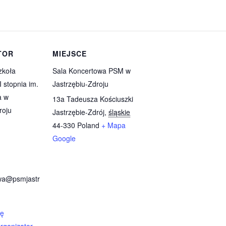
TOR
MIEJSCE
zkoła
Sala Koncertowa PSM w
I stopnia im.
Jastrzębiu-Zdroju
a w
13a Tadeusza Kościuszki
roju
Jastrzębie-Zdrój
,
śląskie
44-330
Poland
+ Mapa
Google
wa@psmjastr
nę