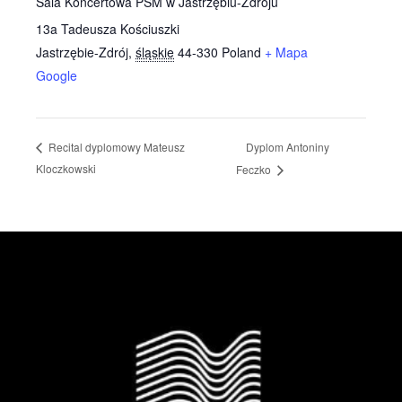
Sala Koncertowa PSM w Jastrzębiu-Zdroju
13a Tadeusza Kościuszki
Jastrzębie-Zdrój
,
śląskie
44-330
Poland
+ Mapa
Google
Dyplom Antoniny
Recital dyplomowy Mateusz
Kloczkowski
Feczko