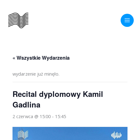
Przejdź
do
treści
« Wszystkie Wydarzenia
wydarzenie już minęło.
Recital dyplomowy Kamil
Gadlina
2 czerwca @ 15:00
-
15:45