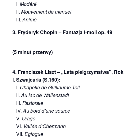
I.
Modéré
II.
Mouvement de menuet
III.
Animé
3. Fryderyk Chopin – Fantazja f-moll op. 49
(5 minut przerwy)
4. Franciszek Liszt – „Lata pielgrzymstwa”, Rok
I. Szwajcaria (S.160):
I.
Chapelle de Guillaume Tell
II.
Au lac de Wallenstadt
III.
Pastorale
IV.
Au bord d’une source
V.
Orage
VI.
Vallée d’Obermann
VII.
Eglogue