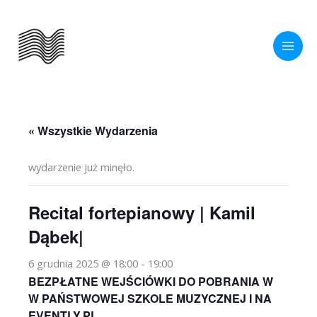
Przejdź
do
treści
« Wszystkie Wydarzenia
wydarzenie już minęło.
Recital fortepianowy | Kamil
Dąbek|
6 grudnia 2025 @ 18:00
-
19:00
BEZPŁATNE WEJŚCIÓWKI DO POBRANIA W
W PAŃSTWOWEJ SZKOLE MUZYCZNEJ I NA
EVENTLY.PL