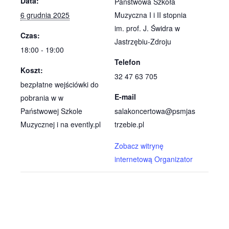
Data:
Państwowa Szkoła
6 grudnia 2025
Muzyczna I i II stopnia
im. prof. J. Świdra w
Czas:
Jastrzębiu-Zdroju
18:00 - 19:00
Telefon
Koszt:
32 47 63 705
bezpłatne wejściówki do
E-mail
pobrania w w
Państwowej Szkole
salakoncertowa@psmjas
Muzycznej i na evently.pl
trzebie.pl
Zobacz witrynę
internetową Organizator