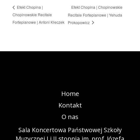
Efekt Chopina | Chopinowskie
Efekt Chopina |
Chopinowskie Recitale
Recitale Fortepianowe | Yehuda
Fortepianowe | Antoni Kłeczek
Prokopowicz
Home
Kontakt
O nas
Sala Koncertowa Państwowej Szkoły
Muzycznej I i II stopnia im. prof. Józefa