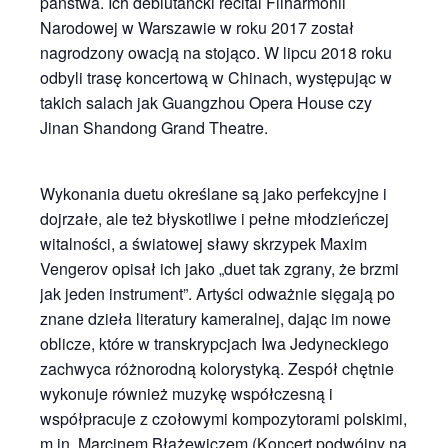
państwa. Ich debiutancki recital Filharmonii
Narodowej w Warszawie w roku 2017 został
nagrodzony owacją na stojąco. W lipcu 2018 roku
odbyli trasę koncertową w Chinach, występując w
takich salach jak Guangzhou Opera House czy
Jinan Shandong Grand Theatre.
Wykonania duetu określane są jako perfekcyjne i
dojrzałe, ale też błyskotliwe i pełne młodzieńczej
witalności, a światowej sławy skrzypek Maxim
Vengerov opisał ich jako „duet tak zgrany, że brzmi
jak jeden instrument”. Artyści odważnie sięgają po
znane dzieła literatury kameralnej, dając im nowe
oblicze, które w transkrypcjach Iwa Jedyneckiego
zachwyca różnorodną kolorystyką. Zespół chętnie
wykonuje również muzykę współczesną i
współpracuje z czołowymi kompozytorami polskimi,
m.in. Marcinem Błażewiczem (Koncert podwójny na