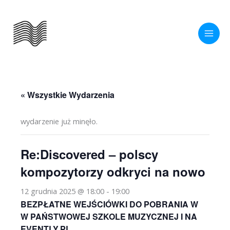
Przejdź
do
treści
« Wszystkie Wydarzenia
wydarzenie już minęło.
Re:Discovered – polscy
kompozytorzy odkryci na nowo
12 grudnia 2025 @ 18:00
-
19:00
BEZPŁATNE WEJŚCIÓWKI DO POBRANIA W
W PAŃSTWOWEJ SZKOLE MUZYCZNEJ I NA
EVENTLY.PL