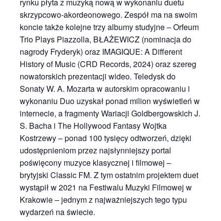
rynku płyta z muzyką nową w wykonaniu duetu
skrzypcowo-akordeonowego. Zespół ma na swoim
koncie także kolejne trzy albumy studyjne – Orfeum
Trio Plays Piazzolla, BŁAŻEWICZ (nominacja do
nagrody Fryderyk) oraz IMAGIQUE: A Different
History of Music (CRD Records, 2024) oraz szereg
nowatorskich prezentacji wideo. Teledysk do
Sonaty W. A. Mozarta w autorskim opracowaniu i
wykonaniu Duo uzyskał ponad milion wyświetleń w
internecie, a fragmenty Wariacji Goldbergowskich J.
S. Bacha i The Hollywood Fantasy Wojtka
Kostrzewy – ponad 100 tysięcy odtworzeń, dzięki
udostępnieniom przez najsłynniejszy portal
poświęcony muzyce klasycznej i filmowej –
brytyjski Classic FM. Z tym ostatnim projektem duet
wystąpił w 2021 na Festiwalu Muzyki Filmowej w
Krakowie
– jednym z najważniejszych tego typu
wydarzeń na świecie.