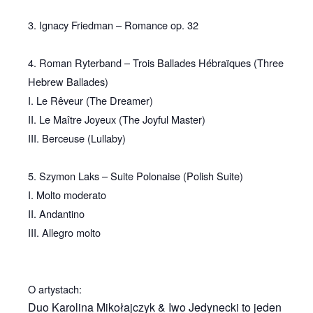
3. Ignacy Friedman – Romance op. 32
4. Roman Ryterband – Trois Ballades Hébraïques (Three
Hebrew Ballades)
I. Le Rêveur (The Dreamer)
II. Le Maître Joyeux (The Joyful Master)
III. Berceuse (Lullaby)
5. Szymon Laks – Suite Polonaise (Polish Suite)
I. Molto moderato
II. Andantino
III. Allegro molto
O artystach:
Duo Karolina Mikołajczyk & Iwo Jedynecki to jeden