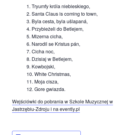
Tryumfy króla niebieskiego,
Santa Claus is coming to town,
Byla cesta, byla ušlapaná,
Przybieżeli do Betlejem,
Mizerna cicha,
Narodil se Kristus pán,
Cicha noc,
Dzisiaj w Betlejem,
Kowbojski,
White Christmas,
Moja cisza,
Gore gwiazda.
Wejściówki do pobrania w Szkole Muzycznej
w
Jastrzębiu-Zdroju i na evently.pl