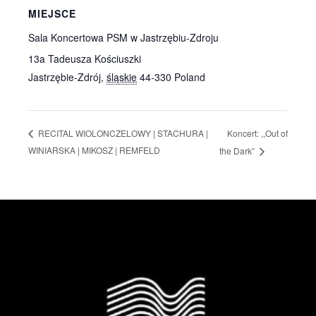
MIEJSCE
Sala Koncertowa PSM w Jastrzębiu-Zdroju
13a Tadeusza Kościuszki
Jastrzębie-Zdrój
,
śląskie
44-330
Poland
Koncert: ,,Out of
RECITAL WIOLONCZELOWY | STACHURA |
WINIARSKA | MIKOSZ | REMFELD
the Dark”