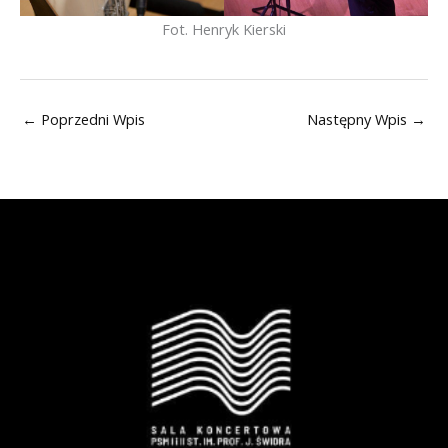
Fot. Henryk Kierski
←
Poprzedni Wpis
Następny Wpis
→