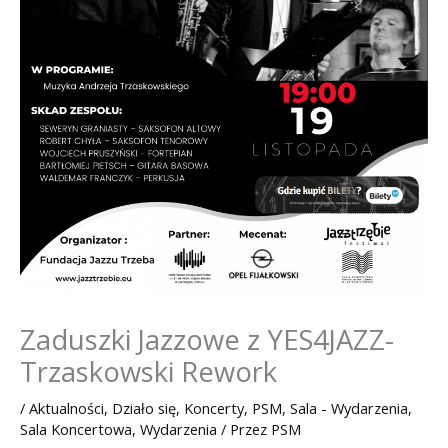
Zaduszki Jazzowe z YES4JAZZ-
Trzaskowski Rework
/
Aktualności
,
Działo się
,
Koncerty
,
PSM
,
Sala - Wydarzenia
,
Sala Koncertowa
,
Wydarzenia
/ Przez
PSM