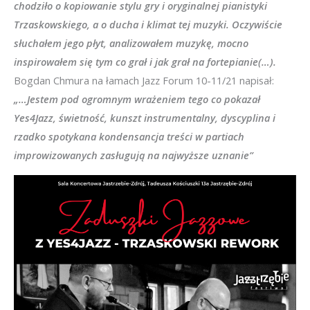
chodziło o kopiowanie stylu gry i oryginalnej pianistyki
Trzaskowskiego, a o ducha i klimat tej muzyki. Oczywiście
słuchałem jego płyt, analizowałem muzykę, mocno
inspirowałem się tym co grał i jak grał na fortepianie(…).
Bogdan Chmura na łamach Jazz Forum 10-11/21 napisał:
„…Jestem pod ogromnym wrażeniem tego co pokazał
Yes4Jazz, świetność, kunszt instrumentalny, dyscyplina i
rzadko spotykana kondensancja treści w partiach
improwizowanych zasługują na najwyższe uznanie”