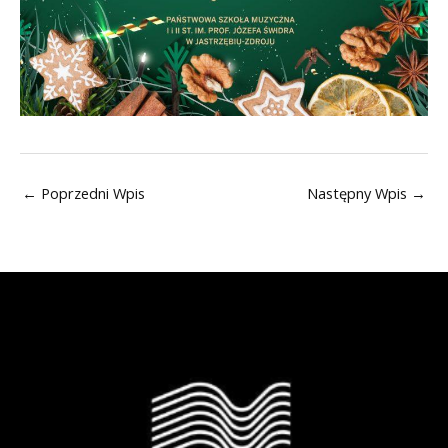
←
Poprzedni Wpis
Następny Wpis
→