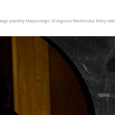
iego pianisty klasycznego, Grzegorza Niemczuka, który odbę