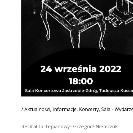
/
Aktualności
,
Informacje
,
Koncerty
,
Sala - Wydarz
Recital fortepianowy- Grzegorz Niemczuk