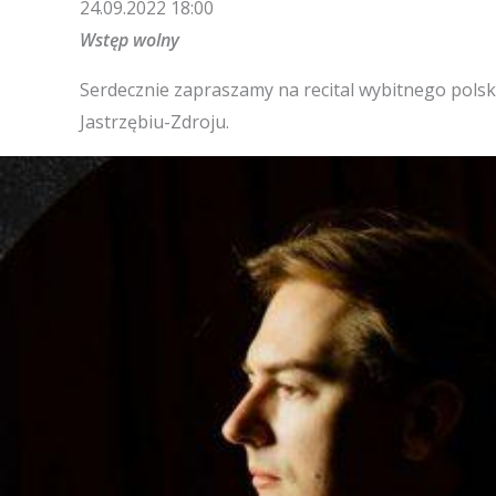
24.09.2022 18:00
Wstęp wolny
Serdecznie zapraszamy na recital wybitnego polsk
Jastrzębiu-Zdroju.