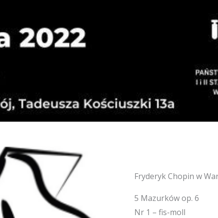
Fryderyk Chopin w War
5 Mazurków op. 6
Nr 1 – fis-moll