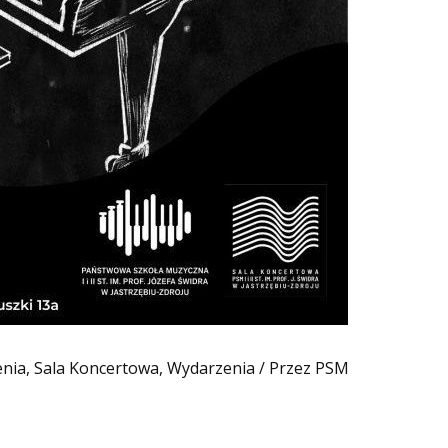
enia
,
Sala Koncertowa
,
Wydarzenia
/ Przez
PSM