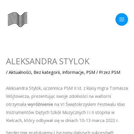
Przejdź
do
treści
ALEKSANDRA STYLOK
/
Aktualności
,
Bez kategorii
,
Informacje
,
PSM
/ Przez
PSM
Aleksandra Stylok, uczennica PSM II st. z klasy mgra Tomasza
Wójtowicza, prezentując swoje zdolności na waltorni
otrzymała
wyróżnienie
na VI Świętokrzyskim Festiwalu Klas
Instrumentów Dętych Szkół Muzycznych I i II stopnia w
Kielcach, który odbywał się w dniach 10-13 marca 2022 r.
Serdecznie gratulujemy i życzymy dalszych sukcesów!!!