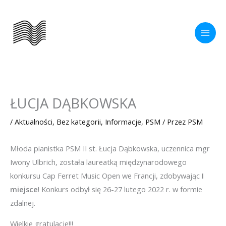
Przejdź
do
treści
ŁUCJA DĄBKOWSKA
/
Aktualności
,
Bez kategorii
,
Informacje
,
PSM
/ Przez
PSM
Młoda pianistka PSM II st. Łucja Dąbkowska, uczennica mgr
Iwony Ulbrich, została laureatką międzynarodowego
konkursu Cap Ferret Music Open we Francji, zdobywając
I
miejsce
! Konkurs odbył się 26-27 lutego 2022 r. w formie
zdalnej.
Wielkie gratulacje!!!