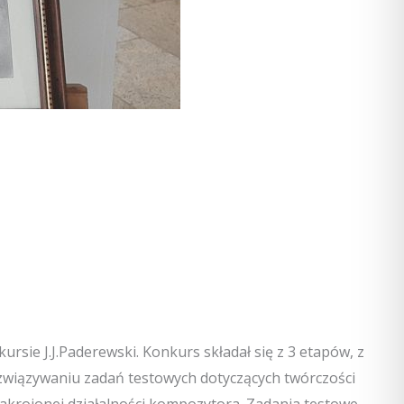
rsie J.J.Paderewski. Konkurs składał się z 3 etapów, z
rozwiązywaniu zadań testowych dotyczących twórczości
zakrojonej działalności kompozytora. Zadania testowe