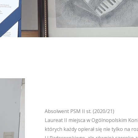
Absolwent PSM II st. (2020/21)
Laureat II miejsca w Ogólnopolskim Konku
których każdy opierał się nie tylko na 
I.J.Paderewskiego, ale również szeroko 