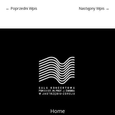
←
Poprzedni Wpis
Następny Wpis
→
Home