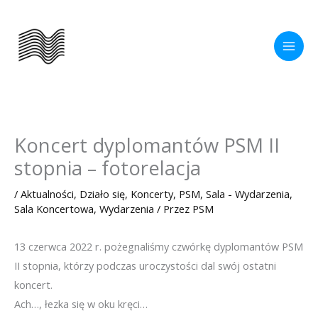
Przejdź
do
treści
Koncert dyplomantów PSM II
stopnia – fotorelacja
/
Aktualności
,
Działo się
,
Koncerty
,
PSM
,
Sala - Wydarzenia
,
Sala Koncertowa
,
Wydarzenia
/ Przez
PSM
13 czerwca 2022 r. pożegnaliśmy czwórkę dyplomantów PSM
II stopnia, którzy podczas uroczystości dal swój ostatni
koncert.
Ach…, łezka się w oku kręci…