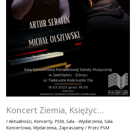
Koncert Ziemia, Księżyc…
/
Aktualności
,
Koncerty
,
PSM
,
Sala - Wydarzenia
,
Sala
Koncertowa
,
Wydarzenia
,
Zapraszamy
/ Przez
PSM