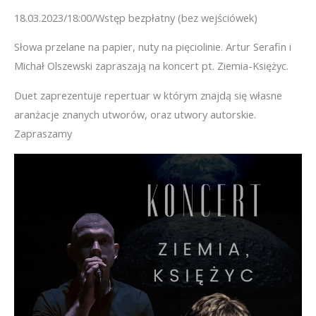
18.03.2023/18:00/Wstęp bezpłatny (bez wejściówek)
Słowa przelane na papier, nuty na pięciolinie. Artur Serafin i
Michał Olszewski zapraszają na koncert pt. Ziemia-Księżyc.
Duet zaprezentuje repertuar w którym znajdą się własne
aranżacje znanych utworów, oraz utwory autorskie.
Zapraszamy