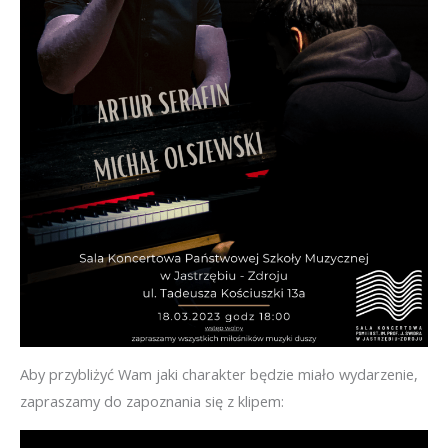
Aby przybliżyć Wam jaki charakter będzie miało wydarzenie,
zapraszamy do zapoznania się z klipem: