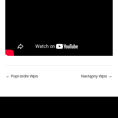
←
Poprzedni Wpis
Następny Wpis
→