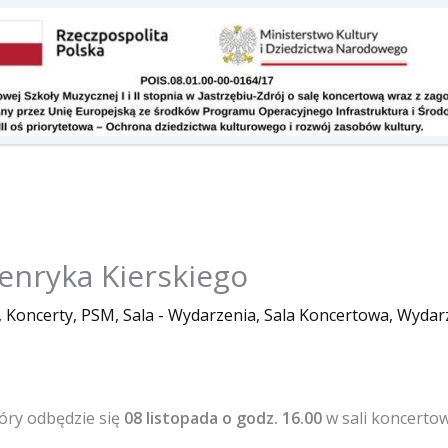
Kontakt
Do pobrania
Henryka Kierskiego
,
Koncerty
,
PSM
,
Sala - Wydarzenia
,
Sala Koncertowa
,
Wydar
tóry odbędzie się
08 listopada o godz. 16.00
w sali koncerto