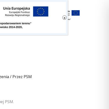
zenia
/ Przez
PSM
wej PSM.