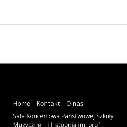
Home
Kontakt
O nas
Sala Koncertowa Państwowej Szkoły
Muzycznej I i II stopnia im. prof.