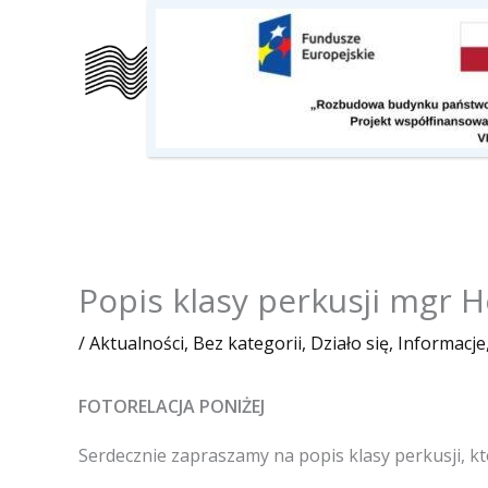
Przejdź
do
Szkoła
Kalendarz
O nas
treści
Popis klasy perkusji mgr 
/
Aktualności
,
Bez kategorii
,
Działo się
,
Informacje
FOTORELACJA PONIŻEJ
Serdecznie zapraszamy na popis klasy perkusji, k