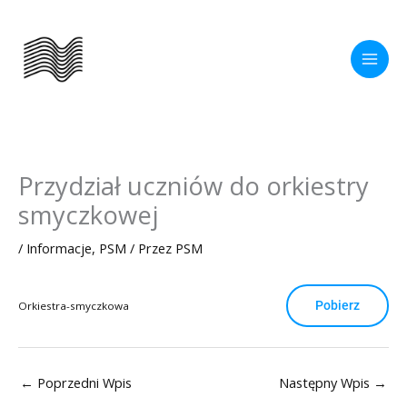
Przejdź
do
treści
Przydział uczniów do orkiestry
smyczkowej
/
Informacje
,
PSM
/ Przez
PSM
Pobierz
Orkiestra-smyczkowa
←
Poprzedni Wpis
Następny Wpis
→