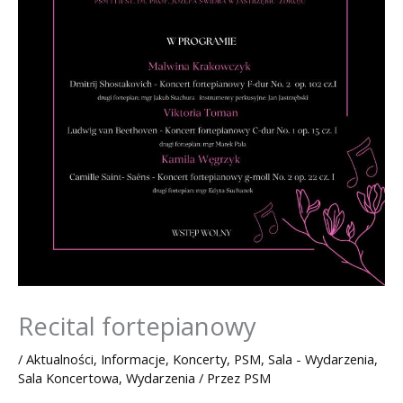
Recital fortepianowy
/
Aktualności
,
Informacje
,
Koncerty
,
PSM
,
Sala - Wydarzenia
,
Sala Koncertowa
,
Wydarzenia
/ Przez
PSM