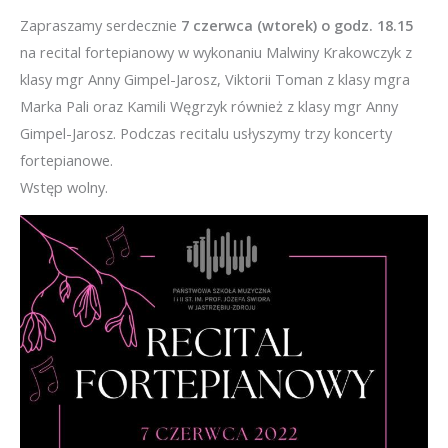
Zapraszamy serdecznie
7 czerwca (wtorek) o godz. 18.15
na recital fortepianowy w wykonaniu Malwiny Krakowczyk z
klasy mgr Anny Gimpel-Jarosz, Viktorii Toman z klasy mgra
Marka Pali oraz Kamili Węgrzyk również z klasy mgr Anny
Gimpel-Jarosz. Podczas recitalu usłyszymy trzy koncerty
fortepianowe.
Wstęp wolny.