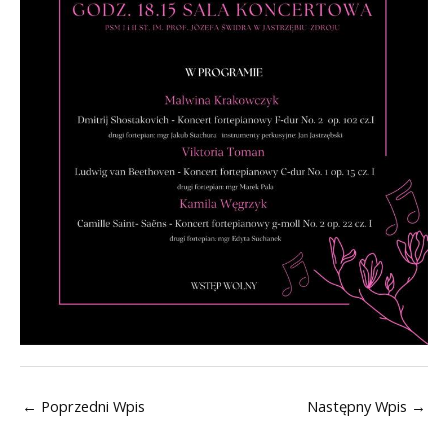
←
Poprzedni Wpis
Następny Wpis
→