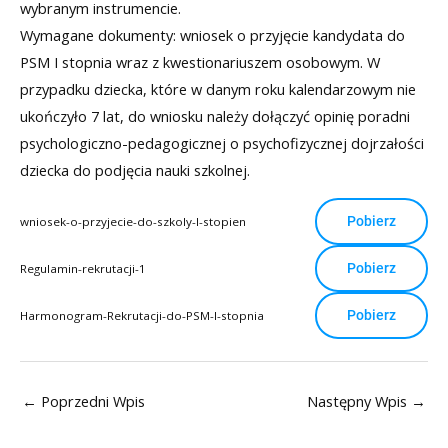
wybranym instrumencie.
Wymagane dokumenty: wniosek o przyjęcie kandydata do
PSM I stopnia wraz z kwestionariuszem osobowym. W
przypadku dziecka, które w danym roku kalendarzowym nie
ukończyło 7 lat, do wniosku należy dołączyć opinię poradni
psychologiczno-pedagogicznej o psychofizycznej dojrzałości
dziecka do podjęcia nauki szkolnej.
Pobierz
wniosek-o-przyjecie-do-szkoly-I-stopien
Pobierz
Regulamin-rekrutacji-1
Pobierz
Harmonogram-Rekrutacji-do-PSM-I-stopnia
←
Poprzedni Wpis
Następny Wpis
→