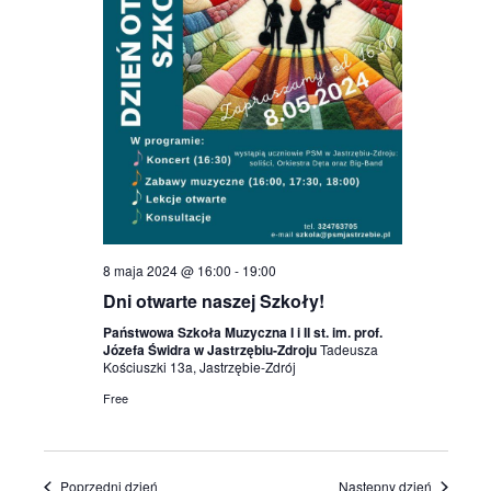
8 maja 2024 @ 16:00
-
19:00
Dni otwarte naszej Szkoły!
Państwowa Szkoła Muzyczna I i II st. im. prof.
Józefa Świdra w Jastrzębiu-Zdroju
Tadeusza
Kościuszki 13a, Jastrzębie-Zdrój
Free
Poprzedni dzień
Następny dzień