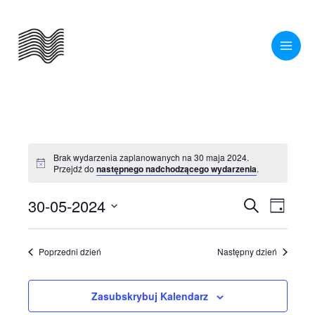
Przejdź
do
treści
Brak wydarzenia zaplanowanych na 30 maja 2024.
Powiadomienie
Przejdź do
następnego nadchodzącego wydarzenia
.
30-05-2024
Wydarzenia
Wydarze
Szukaj
Dzień
Nawigacja
Widoki
Wybierz
po
nawigac
datę.
Poprzedni dzień
Następny dzień
wyszukiwaniu
i
Zasubskrybuj Kalendarz
widokach