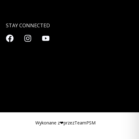
STAY CONNECTED
Wykonane z❤przezTeamPSM