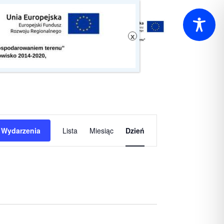
Wydarzenie
 Wydarzenia
Lista
Miesiąc
Dzień
Widoki
nawigacja