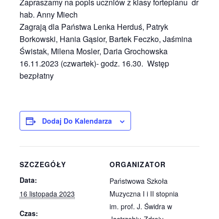
Zapraszamy na popis uczniów z klasy fortepianu dr
hab. Anny Miech
Zagrają dla Państwa Lenka Herduś, Patryk
Borkowski, Hania Gąsior, Bartek Feczko, Jaśmina
Świstak, Milena Mosler, Daria Grochowska
16.11.2023 (czwartek)- godz. 16.30. Wstęp
bezpłatny
Dodaj Do Kalendarza
SZCZEGÓŁY
ORGANIZATOR
Data:
Państwowa Szkoła
16 listopada 2023
Muzyczna I i II stopnia
im. prof. J. Świdra w
Czas:
Jastrzębiu-Zdroju