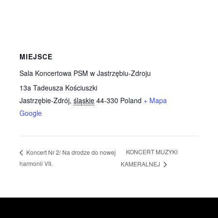
MIEJSCE
Sala Koncertowa PSM w Jastrzębiu-Zdroju
13a Tadeusza Kościuszki
Jastrzębie-Zdrój
,
śląskie
44-330
Poland
+ Mapa
Google
KONCERT MUZYKI
Koncert Nr 2/ Na drodze do nowej
harmonii VII.
KAMERALNEJ