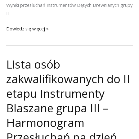
Wyniki przesłuchań Instrumentów Dętych Drewnianych grupy
II
Wyniki
Dowiedz się więcej »
II
grupy
Instrumentów
Lista osób
Dętych
Drewnianych
zakwalifikowanych do II
XIII
Międzynarodowego
etapu Instrumenty
Konkursu
Blaszane grupa III –
„Instrumenty
Dęte”
Harmonogram
w
Jastrzębiu-
Przesłuchań na dzień
Zdroju