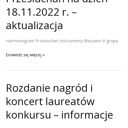
18.11.2022 r. –
aktualizacja
Harmonogram Przesłuchań Instrumenty Blaszane III grupa
Lista
Dowiedz się więcej »
osób
zakwalifikowanych
do
Rozdanie nagród i
II
etapu
koncert laureatów
Instrumenty
Blaszane
konkursu – informacje
grupa
III