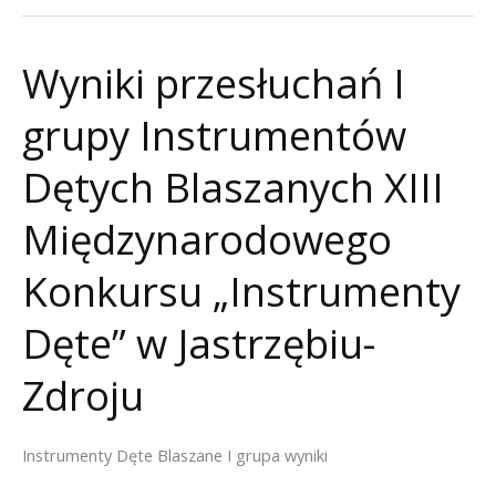
II
grupy
Wyniki przesłuchań I
Instrumentów
Dętych
grupy Instrumentów
Blaszanych
XIII
Dętych Blaszanych XIII
Międzynarodowego
Międzynarodowego
Konkursu
„Instrumenty
Konkursu „Instrumenty
Dęte”
w
Dęte” w Jastrzębiu-
Jastrzębiu-
Zdroju
Zdroju
Instrumenty Dęte Blaszane I grupa wyniki