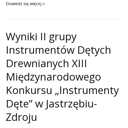
Wyniki
Dowiedz się więcej »
przesłuchań
I
grupy
Wyniki II grupy
Instrumentów
Dętych
Instrumentów Dętych
Blaszanych
XIII
Drewnianych XIII
Międzynarodowego
Międzynarodowego
Konkursu
„Instrumenty
Konkursu „Instrumenty
Dęte”
w
Dęte” w Jastrzębiu-
Jastrzębiu-
Zdroju
Zdroju