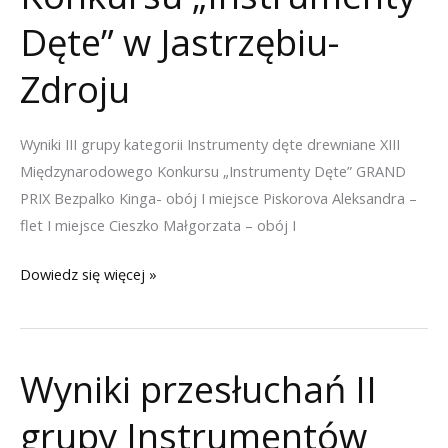
Jastrzębiu-
Dęte” w Jastrzębiu-
Zdroju
Zdroju
Wyniki III grupy kategorii Instrumenty dęte drewniane XIII
Międzynarodowego Konkursu „Instrumenty Dęte” GRAND
PRIX Bezpalko Kinga- obój I miejsce Piskorova Aleksandra –
flet I miejsce Cieszko Małgorzata – obój I
Wyniki
Dowiedz się więcej »
III
grupy
Instrumentów
Wyniki przesłuchań II
Dętych
Drewnianych
grupy Instrumentów
XIII