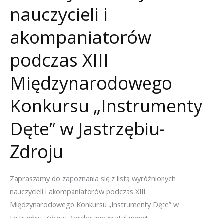
nauczycieli i
akompaniatorów
podczas XIII
Międzynarodowego
Konkursu „Instrumenty
Dęte” w Jastrzębiu-
Zdroju
Zapraszamy do zapoznania się z listą wyróżnionych
nauczycieli i akompaniatorów podczas XIII
Międzynarodowego Konkursu „Instrumenty Dęte” w
Jastrzębiu-Zdroju. Serdecznie gratulujemy!