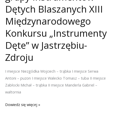
Międzynarodowego
Dętych Blaszanych XIII
Konkursu
Międzynarodowego
„Instrumenty
Dęte”
Konkursu „Instrumenty
w
Jastrzębiu-
Dęte” w Jastrzębiu-
Zdroju
Zdroju
I miejsce Niezgódka Wojciech – trąbka I miejsce Serwa
Antoni – puzon I miejsce Walecko Tomasz – tuba II miejsce
Zabłocki Michał – trąbka II miejsce Manderla Gabriel –
waltornia
Wyniki
Dowiedz się więcej »
przesłuchań