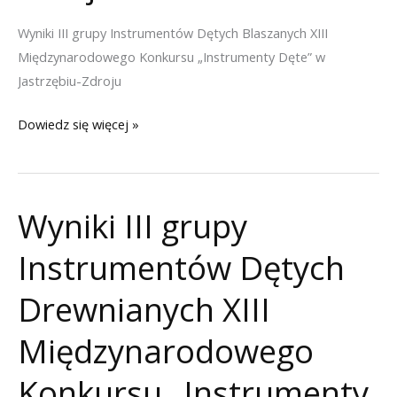
Wyniki III grupy Instrumentów Dętych Blaszanych XIII
Międzynarodowego Konkursu „Instrumenty Dęte” w
Jastrzębiu-Zdroju
Wyniki
Dowiedz się więcej »
III
grupy
Instrumentów
Wyniki III grupy
Dętych
Blaszanych
Instrumentów Dętych
XIII
Międzynarodowego
Drewnianych XIII
Konkursu
Międzynarodowego
„Instrumenty
Dęte”
Konkursu „Instrumenty
w