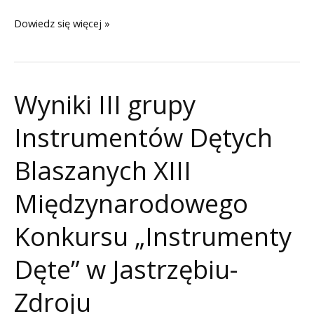
Fotorelacja
Dowiedz się więcej »
z
XIII
Międzynarodowego
Wyniki III grupy
Konkursu
„Instrumenty
Instrumentów Dętych
Dęte”
w
Blaszanych XIII
Jastrzębiu-
Międzynarodowego
Zdroju
Konkursu „Instrumenty
Dęte” w Jastrzębiu-
Zdroju