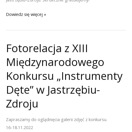
Lista
Dowiedz się więcej »
wyróżnionych
nauczycieli
i
Fotorelacja z XIII
akompaniatorów
podczas
Międzynarodowego
XIII
Międzynarodowego
Konkursu „Instrumenty
Konkursu
Dęte” w Jastrzębiu-
„Instrumenty
Dęte”
Zdroju
w
Jastrzębiu-
Zdroju
Zapraszamy do oglądnięcia galerii zdjęć z konkursu.
16-18.11.2022