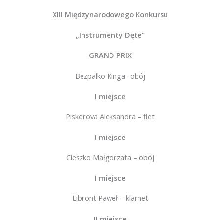
XIII Międzynarodowego Konkursu
„Instrumenty Dęte”
GRAND PRIX
Bezpalko Kinga- obój
I miejsce
Piskorova Aleksandra – flet
I miejsce
Cieszko Małgorzata – obój
I miejsce
Libront Paweł – klarnet
II miejsce