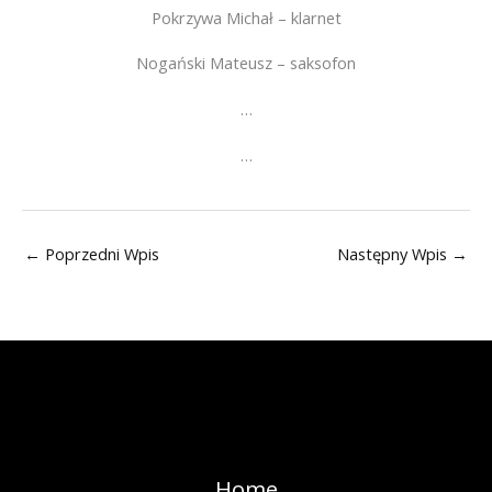
Pokrzywa Michał – klarnet
Nogański Mateusz – saksofon
…
…
←
Poprzedni Wpis
Następny Wpis
→
Home