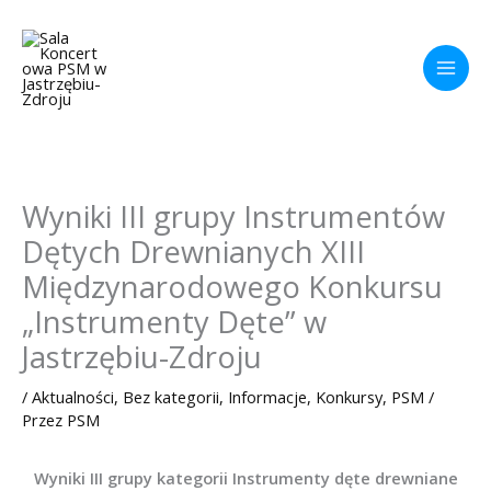
Przejdź
do
treści
Wyniki III grupy Instrumentów
Dętych Drewnianych XIII
Międzynarodowego Konkursu
„Instrumenty Dęte” w
Jastrzębiu-Zdroju
/
Aktualności
,
Bez kategorii
,
Informacje
,
Konkursy
,
PSM
/
Przez
PSM
Wyniki III grupy kategorii Instrumenty dęte drewniane